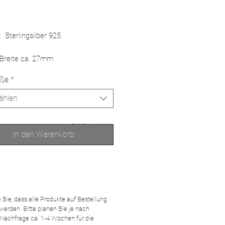
: Sterlingsilber 925
reite ca. 27mm
öße
*
ählen
Größentabelle
In den Warenkorb
Sie, dass alle Produkte auf Bestellung
 werden. Bitte planen Sie je nach
 Nachfrage ca. 1-4 Wochen für die