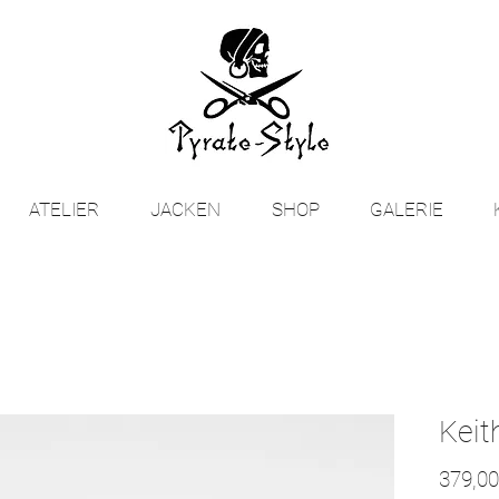
ATELIER
JACKEN
SHOP
GALERIE
Keit
379,00