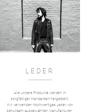
LEDER
Alle unsere Produkte werden in
sorgfältiger Handarbeit hergestellt.
Wir verwenden hochwertiges Leder von
behutsam ausgewählten Manufakturen,