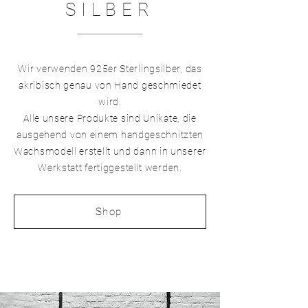
SILBER
Wir verwenden 925er Sterlingsilber, das
akribisch genau von Hand geschmiedet
wird.
Alle unsere Produkte sind Unikate, die
ausgehend von einem handgeschnitzten
Wachsmodell erstellt und dann in unserer
Werkstatt fertiggestellt werden.
Shop