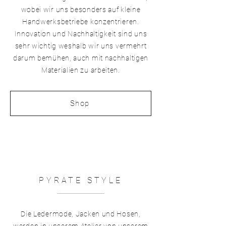
wobei wir uns besonders auf kleine
Handwerksbetriebe konzentrieren.
Innovation und Nachhaltigkeit sind uns
sehr wichtig weshalb wir uns vermehrt
darum bemühen, auch mit nachhaltigen
Materialien zu arbeiten.
Shop
PYRATE STYLE
Die Ledermode, Jacken und Hosen,
werden in unserem Atelier von unserem