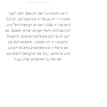
Nach dem Besuch der Kunstschule in
Zürich, schloss sie ihr Studium in Mode-
und Textildesign an der NABA in Mailand
ab. Später, einer langen Familientradition
folgend, spezialisierte sie sich auch auf
die Schneiderei, wiederum in Mailand.
Anschließend arbeitete sie in Paris als
Assistant Designer bei Guy Laroche und
trug unter anderem zu Pariser
Modenschauen bei.
Während eines Aufenthaltes in Hamburg
entdeckte sie bei Pyrate Style ihre Liebe
für Leder und Silber und zog kurzerhand
nach Hamburg um ihre Fähigkeiten in
diesem Bereich zu perfektionieren.