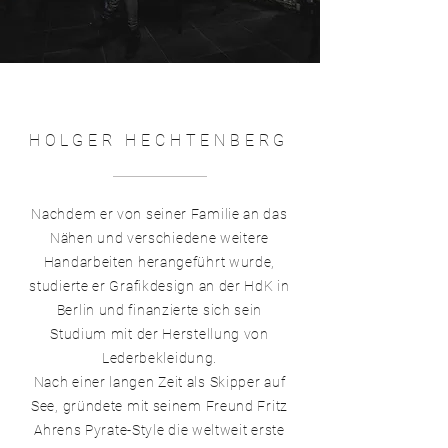
HOLGER HECHTENBERG
Nachdem er von seiner Familie an das
Nähen und verschiedene weitere
Handarbeiten herangeführt wurde,
studierte er Grafikdesign an der HdK in
Berlin und finanzierte sich sein
Studium mit der Herstellung von
Lederbekleidung.
Nach einer langen Zeit als Skipper auf
See, gründete mit seinem Freund Fritz
Ahrens Pyrate-Style die weltweit erste