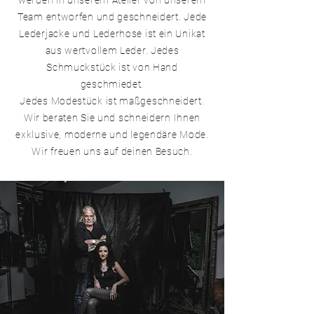
Team entworfen und geschneidert. Jede
Lederjacke und Lederhose ist ein Unikat
aus wertvollem Leder. Jedes
Schmuckstück ist von Hand
geschmiedet.
Jedes Modestück ist maßgeschneidert.
Wir beraten Sie und schneidern Ihnen
exklusive, moderne und legendäre Mode.
Wir freuen uns auf deinen Besuch.