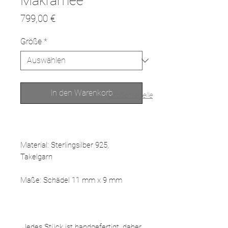
Makramee
Preis
799,00 €
Größe
*
In den Warenkorb
Größentabelle
Material: Sterlingsilber 925,
Takelgarn
Maße: Schädel 11 mm x 9 mm
Jedes Stück ist handgefertigt, daher