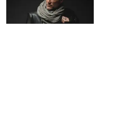
Eppendorfer Weg
235 - 20251
Hamburg
Mo-Fr 11:00 - 19:00 / Sa 11:00 - 18:00
+49 40 180 081 15
info@pyrate-style.de