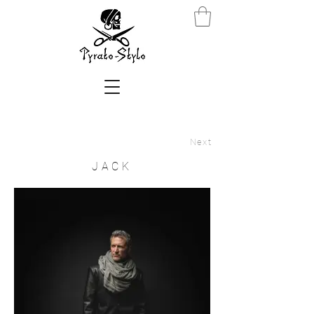
Next
JACK